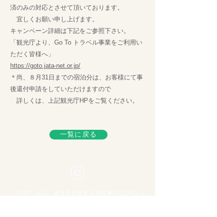
済のみの対応とさせて頂いております。
宜しくお願い申し上げます。
キャンペーン詳細は下記をご参照下さい。
「観光庁より、Go To トラベル事業をご利用い
ただく皆様へ」
https://goto.jata-net.or.jp/
＊尚、８月31日までの宿泊分は、お客様にて事
後還付申請をしていただけますので
詳しくは、上記観光庁HPをご覧ください。
一覧に戻る
〒689-5662 鳥取県日野郡日南町神戸上2962-1
nichinanmura@teckosaka.com